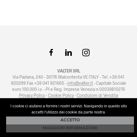
VALTER SRL
Via Padana, 240 - 30176 Malcontenta VE ITALY - Tel. +39 041
920299 Fax +39 041 921665 -
info@valter.it
- Capitale Sociale
euro 100.000 i.v. - PI e Reg. Imprese Venezia n.02039810276
Privacy Policy
-
Cookie Policy
-
Condizioni di Vendita
Powered by
artmosfera.it
I cookie ci aiutano a fornire i nostri servizi. Navigando in questo sito
accetti l'utilizzo dei cookie da parte nostra.
ACCETTO
MAGGIORI INFORMAZIONI