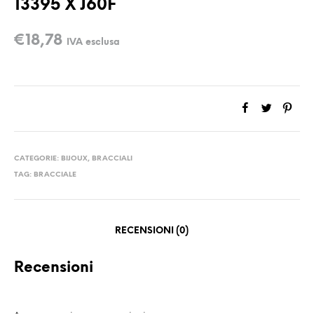
13395 X J60F
€
18,78
IVA esclusa
CATEGORIE:
BIJOUX
,
BRACCIALI
TAG:
BRACCIALE
RECENSIONI (0)
Recensioni