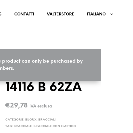
S
CONTATTI
VALTERSTORE
ITALIANO
s product can only be purchased by
HOME
/
BIJOUX
/
BRACCIALI
bers.
14116 B 62ZA
€
29,78
IVA esclusa
CATEGORIE:
BIJOUX
,
BRACCIALI
TAG:
BRACCIALE
,
BRACCIALE CON ELASTICO