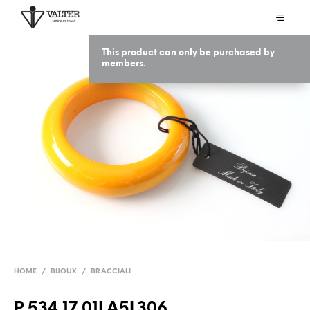
This product can only be purchased by
members.
HOME
/
BIJOUX
/
BRACCIALI
P 534 17 01LA5L306