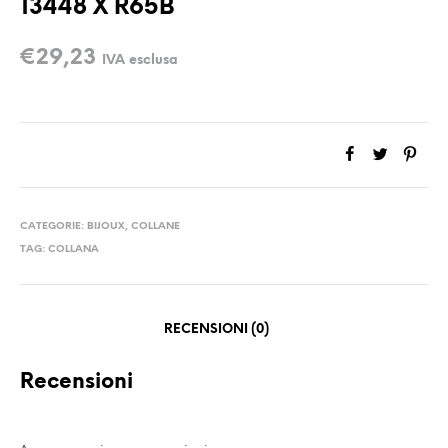
13448 X R65B
€
29,23
IVA esclusa
CATEGORIE:
BIJOUX
,
COLLANE
TAG:
COLLANA
RECENSIONI (0)
Recensioni