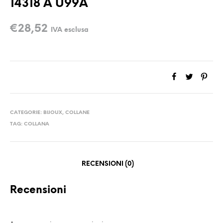
14318 A U99A
€
28,52
IVA esclusa
CATEGORIE:
BIJOUX
,
COLLANE
TAG:
COLLANA
RECENSIONI (0)
Recensioni