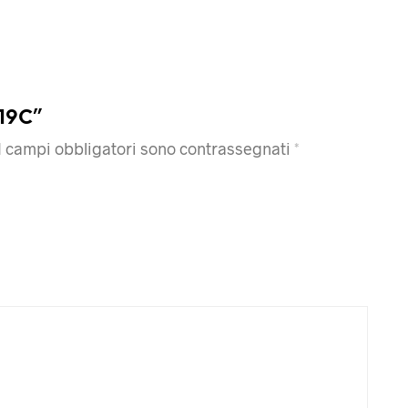
419C”
I campi obbligatori sono contrassegnati
*