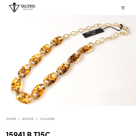
HOME
/
BIJOUX
/
COLLANE
15941 B T15C