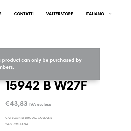
S
CONTATTI
VALTERSTORE
ITALIANO
s product can only be purchased by
HOME
/
BIJOUX
/
COLLANE
bers.
15942 B W27F
€
43,83
IVA esclusa
CATEGORIE:
BIJOUX
,
COLLANE
TAG:
COLLANA