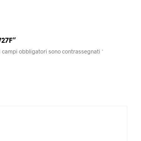
W27F”
I campi obbligatori sono contrassegnati
*