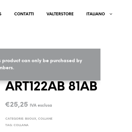
S
CONTATTI
VALTERSTORE
ITALIANO
s product can only be purchased by
HOME
/
BIJOUX
/
COLLANE
bers.
ART122AB 81AB
€
25,25
IVA esclusa
CATEGORIE:
BIJOUX
,
COLLANE
TAG:
COLLANA