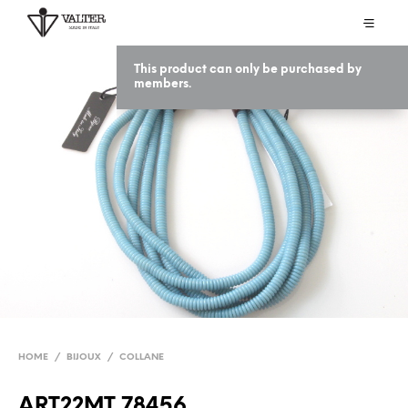
This product can only be purchased by
members.
HOME
/
BIJOUX
/
COLLANE
ART22MT 78456