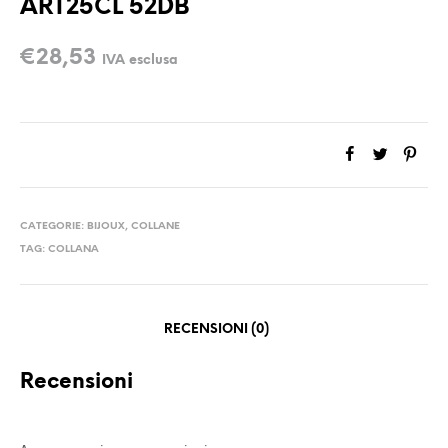
ART25CL 52DB
€
28,53
IVA esclusa
CATEGORIE:
BIJOUX
,
COLLANE
TAG:
COLLANA
RECENSIONI (0)
Recensioni