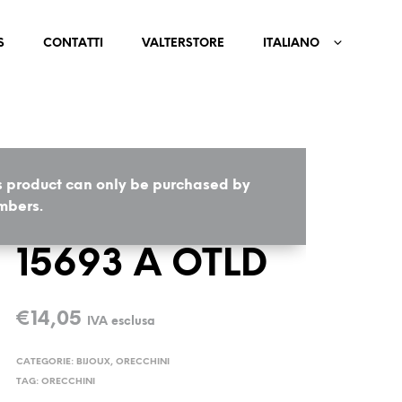
S
CONTATTI
VALTERSTORE
ITALIANO
s product can only be purchased by
HOME
/
BIJOUX
/
ORECCHINI
bers.
15693 A OTLD
€
14,05
IVA esclusa
CATEGORIE:
BIJOUX
,
ORECCHINI
TAG:
ORECCHINI