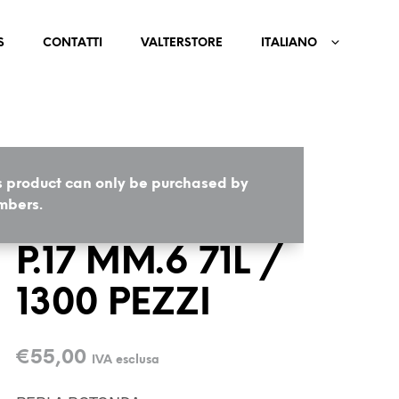
S
CONTATTI
VALTERSTORE
ITALIANO
s product can only be purchased by
HOME
/
COMPONENTI
bers.
P.17 MM.6 71L /
1300 PEZZI
€
55,00
IVA esclusa