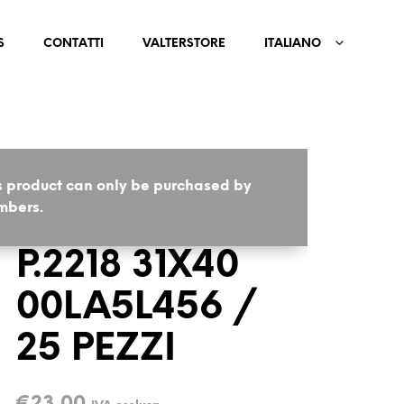
S
CONTATTI
VALTERSTORE
ITALIANO
s product can only be purchased by
HOME
/
COMPONENTI
bers.
P.2218 31X40
00LA5L456 /
25 PEZZI