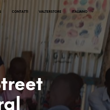
S
CONTATTI
VALTERSTORE
ITALIANO
treet
ral