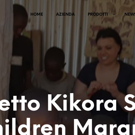
HOME
AZIENDA
PRODOTTI
NEW
etto Kikora S
ildren Mara