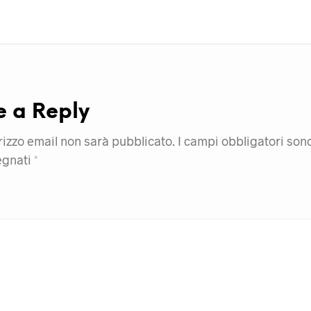
e a Reply
irizzo email non sarà pubblicato.
I campi obbligatori son
egnati
*