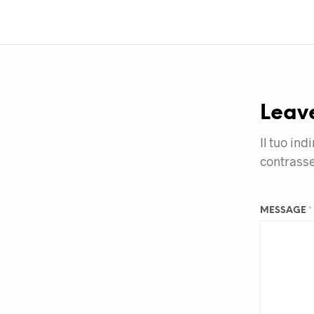
Leav
Il tuo ind
contrass
MESSAGE
*