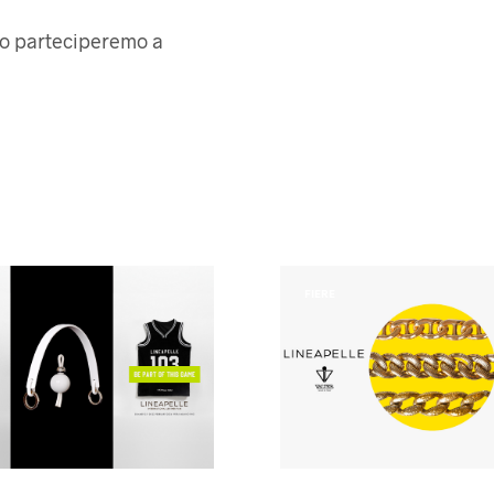
aio parteciperemo a
FIERE